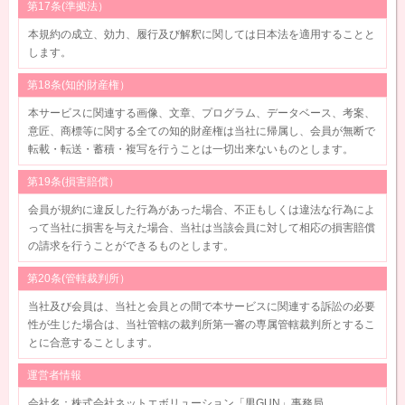
第17条(準拠法）
本規約の成立、効力、履行及び解釈に関しては日本法を適用することと
します。
第18条(知的財産権）
本サービスに関連する画像、文章、プログラム、データベース、考案、
意匠、商標等に関する全ての知的財産権は当社に帰属し、会員が無断で
転載・転送・蓄積・複写を行うことは一切出来ないものとします。
第19条(損害賠償）
会員が規約に違反した行為があった場合、不正もしくは違法な行為によ
って当社に損害を与えた場合、当社は当該会員に対して相応の損害賠償
の請求を行うことができるものとします。
第20条(管轄裁判所）
当社及び会員は、当社と会員との間で本サービスに関連する訴訟の必要
性が生じた場合は、当社管轄の裁判所第一審の専属管轄裁判所とするこ
とに合意することします。
運営者情報
会社名：株式会社ネットエボリューション「男GUN」事務局