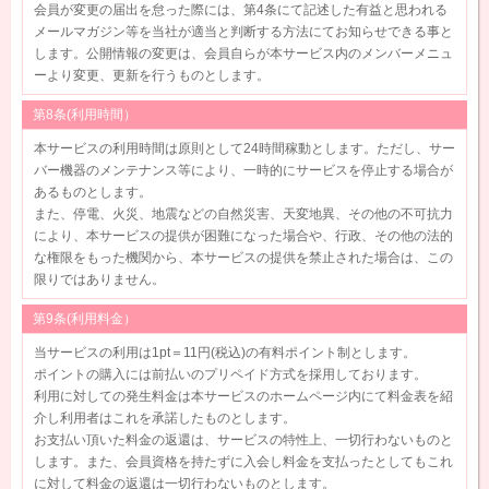
会員が変更の届出を怠った際には、第4条にて記述した有益と思われる
メールマガジン等を当社が適当と判断する方法にてお知らせできる事と
します。公開情報の変更は、会員自らが本サービス内のメンバーメニュ
ーより変更、更新を行うものとします。
第8条(利用時間）
本サービスの利用時間は原則として24時間稼動とします。ただし、サー
バー機器のメンテナンス等により、一時的にサービスを停止する場合が
あるものとします。
また、停電、火災、地震などの自然災害、天変地異、その他の不可抗力
により、本サービスの提供が困難になった場合や、行政、その他の法的
な権限をもった機関から、本サービスの提供を禁止された場合は、この
限りではありません。
第9条(利用料金）
当サービスの利用は1pt＝11円(税込)の有料ポイント制とします。
ポイントの購入には前払いのプリペイド方式を採用しております。
利用に対しての発生料金は本サービスのホームページ内にて料金表を紹
介し利用者はこれを承諾したものとします。
お支払い頂いた料金の返還は、サービスの特性上、一切行わないものと
します。また、会員資格を持たずに入会し料金を支払ったとしてもこれ
に対して料金の返還は一切行わないものとします。