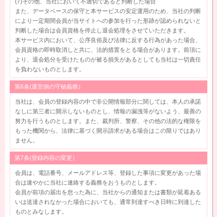
(7)その他、当社において不適切であると判断した場合
また、データベースの保守と本サービスの安定運用のため、当社の判断
により一定期間会員が当サイトへの参加を行った形跡が認められないと
判断した場合は会員資格を停止し退会処理をさせていただきます。
本サービス内において、公序良俗及び法律に反する行為があった場合、
会員資格の即時取消しと共に、法的措置をとる場合があります。前項に
より、退会処分を受けたものが被る損失があるとしても当社は一切責任
を負わないものとします。
第6条(運営側の守秘義務）
当社は、会員の登録内容の中で非公開情報部分に関しては、本人の承諾
なしに第三者に開示しないものとし、情報の漏洩等がないよう、最善の
努力を行うものとします。また、裁判所、警察、その他の法的な権限を
もった機関から、法律に基づく開示請求がある場合はこの限りではあり
ません。
第7条(登録内容の変更）
会員は、電話番号、メールアドレス等、登録した事項に変更があった場
合は速やかに当社に連絡する義務をおうものとします。
会員が前項の届出を怠った為に、当社からの通知または書類が延着ある
いは送達されなかった場合においても、通常到達すべき日時に到達した
ものとみなします。