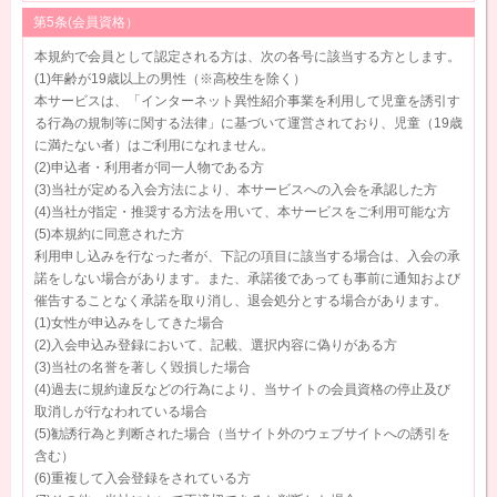
第5条(会員資格）
本規約で会員として認定される方は、次の各号に該当する方とします。
(1)年齢が19歳以上の男性（※高校生を除く）
本サービスは、「インターネット異性紹介事業を利用して児童を誘引す
る行為の規制等に関する法律」に基づいて運営されており、児童（19歳
に満たない者）はご利用になれません。
(2)申込者・利用者が同一人物である方
(3)当社が定める入会方法により、本サービスへの入会を承認した方
(4)当社が指定・推奨する方法を用いて、本サービスをご利用可能な方
(5)本規約に同意された方
利用申し込みを行なった者が、下記の項目に該当する場合は、入会の承
諾をしない場合があります。また、承諾後であっても事前に通知および
催告することなく承諾を取り消し、退会処分とする場合があります。
(1)女性が申込みをしてきた場合
(2)入会申込み登録において、記載、選択内容に偽りがある方
(3)当社の名誉を著しく毀損した場合
(4)過去に規約違反などの行為により、当サイトの会員資格の停止及び
取消しが行なわれている場合
(5)勧誘行為と判断された場合（当サイト外のウェブサイトへの誘引を
含む）
(6)重複して入会登録をされている方