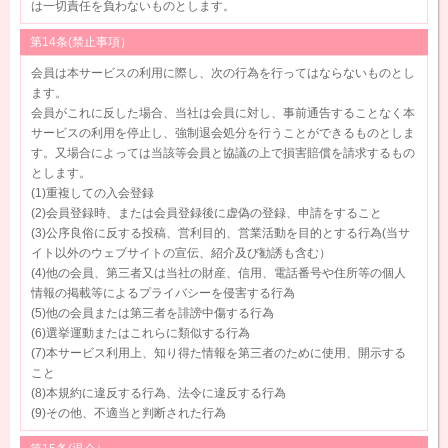
は一切責任を負わないものとします。
第14条(禁止事項）
会員は本サービスの利用に際し、次の行為を行ってはならないものとし
ます。
会員がこれに反した場合、当社は会員に対し、事前通告することなく本
サービスの利用を停止し、強制退会処分を行うことができるものとしま
す。又場合によっては当該等会員と協議の上で損害賠償を請求するもの
とします。
(1)重複しての入会登録
(2)会員登録時、または会員登録後に虚偽の登録、申請をすること
(3)公序良俗に反する投稿、営利目的、営業活動を目的とする行為(当サ
イト以外のウェブサイトの宣伝、紹介及び勧誘も含む）
(4)他の会員、第三者又は当社の財産、信用、電話番号や住所等の個人
情報の掲載等によるプライバシーを侵害する行為
(5)他の会員または第三者を誹謗中傷する行為
(6)選挙運動またはこれらに類似する行為
(7)本サービス利用上、知り得た情報を第三者のために使用、開示する
こと
(8)本規約に違反する行為、法令に違反する行為
(9)その他、不適当と判断された行為