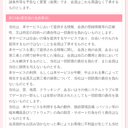
諸条件等を予告なく変更（改廃）でき、会員はこれを異議なく了承する
ものとします。
第13条(運営側の免責事項）
当社は、本サービスにおいて提供する情報、会員の登録情報等の正確
性、又は特定の目的への適合性は一切責任を負わないものとします。
本サービスは出会いの場を提供するサービスであり、出会いそのものを
提供するものではないことを会員は了承するものとする。
本サービスを通じて提供される情報に関し、会員と他の会員、あるいは
第三者との間で紛争が生じた場合は、会員は自己の費用と責任において
これを解決するものとし、当社は一切賠償の責任を負わず、また会員は
当社に損害を与えないものとする。
本サービスの利用、もしくは本サービスが中断、中止される事によって
発生する会員又は第三者の損害について、当社は一切賠償の責任を負わ
ないものとする。
当社は、雷、地震、クラッキング、あるいはその他システムトラブル等
でデータの一部もしくは全部が消去されたとしても一切賠償の責任を負
わないものとします。
当社は、本サービスを利用する為の動作、接続環境設備（パソコン等の
端末機器及びソフトウェア）の為の助言・サポート行為を行う責任はな
いものとする。
会員規約をお読み頂かなかった事によりお客様に不利益が生じても当社