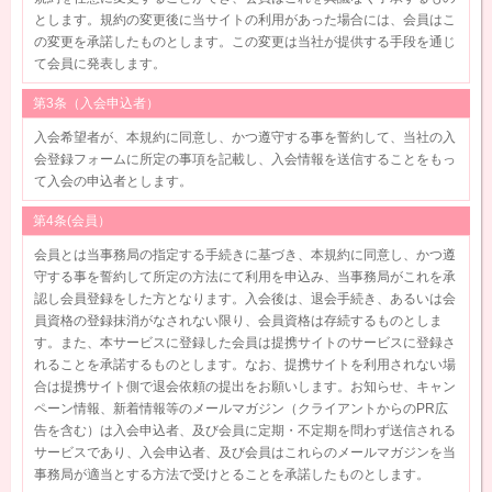
とします。規約の変更後に当サイトの利用があった場合には、会員はこ
の変更を承諾したものとします。この変更は当社が提供する手段を通じ
て会員に発表します。
第3条（入会申込者）
入会希望者が、本規約に同意し、かつ遵守する事を誓約して、当社の入
会登録フォームに所定の事項を記載し、入会情報を送信することをもっ
て入会の申込者とします。
第4条(会員）
会員とは当事務局の指定する手続きに基づき、本規約に同意し、かつ遵
守する事を誓約して所定の方法にて利用を申込み、当事務局がこれを承
認し会員登録をした方となります。入会後は、退会手続き、あるいは会
員資格の登録抹消がなされない限り、会員資格は存続するものとしま
す。また、本サービスに登録した会員は提携サイトのサービスに登録さ
れることを承諾するものとします。なお、提携サイトを利用されない場
合は提携サイト側で退会依頼の提出をお願いします。お知らせ、キャン
ペーン情報、新着情報等のメールマガジン（クライアントからのPR広
告を含む）は入会申込者、及び会員に定期・不定期を問わず送信される
サービスであり、入会申込者、及び会員はこれらのメールマガジンを当
事務局が適当とする方法で受けとることを承諾したものとします。