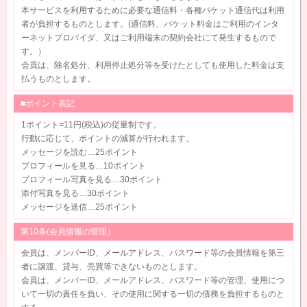
本サービスを利用するために必要な通信料・各種パケット通信代は利用
者が負担するものとします。(通信料、パケット料金はご利用のインタ
ーネットプロバイダ、又はご利用端末の契約会社にて発生するもので
す。）
会員は、除名処分、利用停止処分等を受けたとしても使用した料金は支
払うものとします。
■ポイント表記
1ポイント=11円(税込)の従量制です。
行動に応じて、ポイントの減算が行われます。
メッセージを読む…25ポイント
プロフィールを見る…10ポイント
プロフィール写真を見る…30ポイント
添付写真を見る…30ポイント
メッセージを送信…25ポイント
第10条(会員情報の管理）
会員は、メンバーID、メールアドレス、パスワード等の会員情報を第三
者に譲渡、貸与、売買等できないものとします。
会員は、メンバーID、メールアドレス、パスワード等の管理、使用につ
いて一切の責任を負い、その使用に関する一切の債務を負担するものと