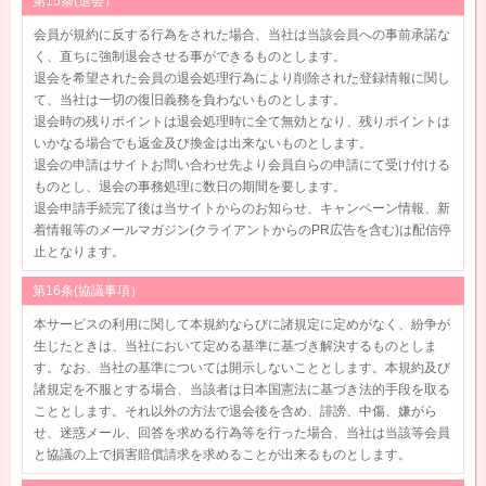
第15条(退会）
会員が規約に反する行為をされた場合、当社は当該会員への事前承諾な
く、直ちに強制退会させる事ができるものとします。
退会を希望された会員の退会処理行為により削除された登録情報に関し
て、当社は一切の復旧義務を負わないものとします。
退会時の残りポイントは退会処理時に全て無効となり、残りポイントは
いかなる場合でも返金及び換金は出来ないものとします。
退会の申請はサイトお問い合わせ先より会員自らの申請にて受け付ける
ものとし、退会の事務処理に数日の期間を要します。
退会申請手続完了後は当サイトからのお知らせ、キャンペーン情報、新
着情報等のメールマガジン(クライアントからのPR広告を含む)は配信停
止となります。
第16条(協議事項）
本サービスの利用に関して本規約ならびに諸規定に定めがなく、紛争が
生じたときは、当社において定める基準に基づき解決するものとしま
す。なお、当社の基準については開示しないこととします。本規約及び
諸規定を不服とする場合、当該者は日本国憲法に基づき法的手段を取る
こととします。それ以外の方法で退会後を含め、誹謗、中傷、嫌がら
せ、迷惑メール、回答を求める行為等を行った場合、当社は当該等会員
と協議の上で損害賠償請求を求めることが出来るものとします。