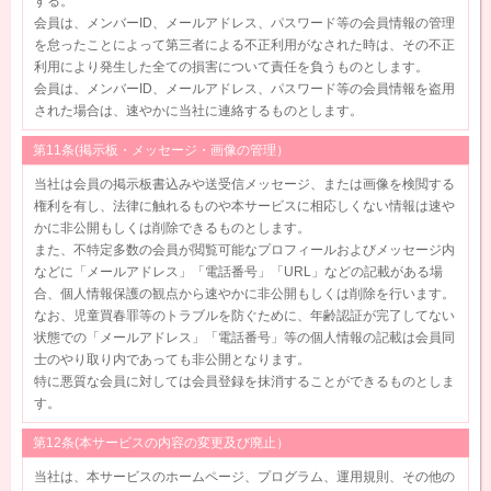
する。
会員は、メンバーID、メールアドレス、パスワード等の会員情報の管理
を怠ったことによって第三者による不正利用がなされた時は、その不正
利用により発生した全ての損害について責任を負うものとします。
会員は、メンバーID、メールアドレス、パスワード等の会員情報を盗用
された場合は、速やかに当社に連絡するものとします。
第11条(掲示板・メッセージ・画像の管理）
当社は会員の掲示板書込みや送受信メッセージ、または画像を検閲する
権利を有し、法律に触れるものや本サービスに相応しくない情報は速や
かに非公開もしくは削除できるものとします。
また、不特定多数の会員が閲覧可能なプロフィールおよびメッセージ内
などに「メールアドレス」「電話番号」「URL」などの記載がある場
合、個人情報保護の観点から速やかに非公開もしくは削除を行います。
なお、児童買春罪等のトラブルを防ぐために、年齢認証が完了してない
状態での「メールアドレス」「電話番号」等の個人情報の記載は会員同
士のやり取り内であっても非公開となります。
特に悪質な会員に対しては会員登録を抹消することができるものとしま
す。
第12条(本サービスの内容の変更及び廃止）
当社は、本サービスのホームページ、プログラム、運用規則、その他の