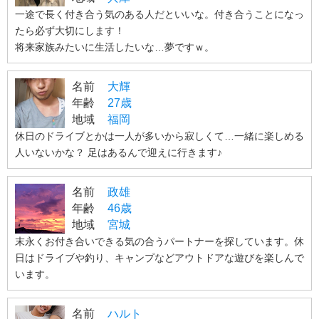
一途で長く付き合う気のある人だといいな。付き合うことになっ
たら必ず大切にします！
将来家族みたいに生活したいな…夢ですｗ。
名前
大輝
年齢
27歳
地域
福岡
休日のドライブとかは一人が多いから寂しくて…一緒に楽しめる
人いないかな？ 足はあるんで迎えに行きます♪
名前
政雄
年齢
46歳
地域
宮城
末永くお付き合いできる気の合うパートナーを探しています。休
日はドライブや釣り、キャンプなどアウトドアな遊びを楽しんで
います。
名前
ハルト